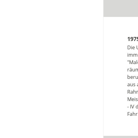
197
Die 
imme
"Mal
räum
beru
aus 
Rahm
Meis
- IV
Fahr