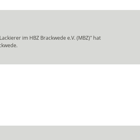
Lackierer im HBZ Brackwede e.V. (MBZ)" hat
ackwede.