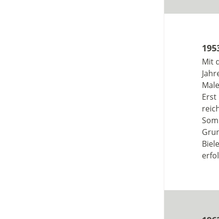
195
Mit 
Jahr
Male
Erst
reic
Somi
Grun
Biel
erfo