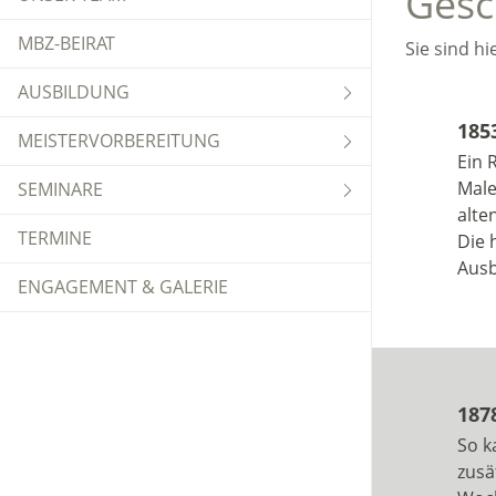
Gesc
MBZ-BEIRAT
Sie sind hi
AUSBILDUNG
185
MEISTERVORBEREITUNG
Ein 
Male
SEMINARE
alte
TERMINE
Die 
Ausb
ENGAGEMENT & GALERIE
187
So k
zusä