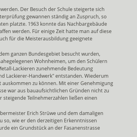
werden. Der Besuch der Schule steigerte sich
isterprüfung gewannen ständig an Zuspruch, so
ähten platzte. 1963 konnte das Nachbargebäude
en werden. Für einige Zeit hatte man auf diese
auch für die Meisterausbildung geeignete
 dem ganzen Bundesgebiet besucht wurden,
it nahegelegenen Wohnheimen, um den Schülern
 Metall-Lackieren zunehmende Bedeutung
und Lackierer-Handwerk" entstanden. Wiederum
statt auskommen zu können. Mit einer Genehmigung
sse war aus bauaufsichtlichen Gründen nicht zu
r steigende Teilnehmerzahlen ließen einen
n Obermeister Erich Strüwe und dem damaligen
so, wie er den derzeitigen Erkenntnissen
urde ein Grundstück an der Fasanenstrasse