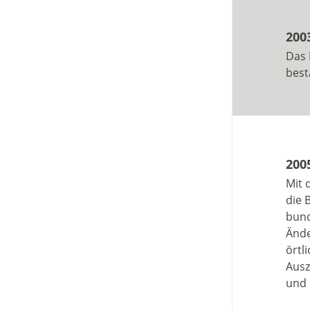
200
Das 
best
200
Mit 
die 
bund
Ände
örtl
Ausz
und 