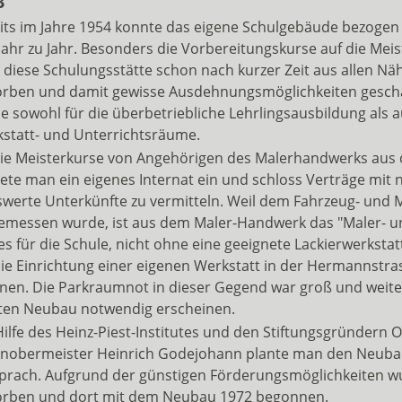
3
its im Jahre 1954 konnte das eigene Schulgebäude bezogen 
Jahr zu Jahr. Besonders die Vorbereitungskurse auf die Me
 diese Schulungsstätte schon nach kurzer Zeit aus allen N
rben und damit gewisse Ausdehnungsmöglichkeiten geschaff
e sowohl für die überbetriebliche Lehrlingsausbildung als 
statt- und Unterrichtsräume.
ie Meisterkurse von Angehörigen des Malerhandwerks aus
tete man ein eigenes Internat ein und schloss Verträge m
swerte Unterkünfte zu vermitteln. Weil dem Fahrzeug- und
emessen wurde, ist aus dem Maler-Handwerk das "Maler- 
 es für die Schule, nicht ohne eine geeignete Lackierwerk
die Einrichtung einer eigenen Werkstatt in der Hermannstra
nen. Die Parkraumnot in dieser Gegend war groß und weite
ten Neubau notwendig erscheinen.
Hilfe des Heinz-Piest-Institutes und den Stiftungsgründer
nobermeister Heinrich Godejohann plante man den Neubau 
prach. Aufgrund der günstigen Förderungsmöglichkeiten w
rben und dort mit dem Neubau 1972 begonnen.