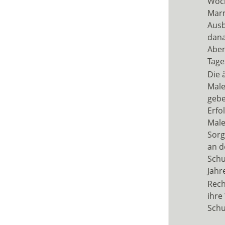
Woch
Marm
Ausb
dana
Aben
Tage
Die 
Male
gebe
Erfo
Male
Sorg
an d
Schu
Jahr
Rech
ihre
Schu