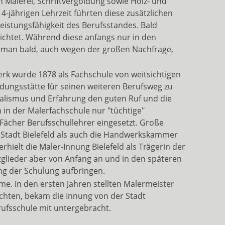
 Malerei, Schriftvergoldung sowie Holz- und
jährigen Lehrzeit führten diese zusätzlichen
istungsfähigkeit des Berufsstandes. Bald
ichtet. Während diese anfangs nur in den
 man bald, auch wegen der großen Nachfrage,
erk wurde 1878 als Fachschule von weitsichtigen
dungsstätte für seinen weiteren Berufsweg zu
dealismus und Erfahrung den guten Ruf und die
n in der Malerfachschule nur "tüchtige"
 Fächer Berufsschullehrer eingesetzt. Große
 Stadt Bielefeld als auch die Handwerkskammer
rhielt die Maler-Innung Bielefeld als Trägerin der
glieder aber von Anfang an und in den späteren
ng der Schulung aufbringen.
me. In den ersten Jahren stellten Malermeister
ichten, bekam die Innung von der Stadt
ufsschule mit untergebracht.