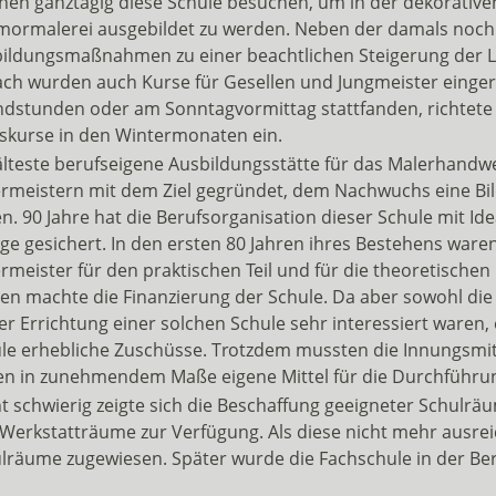
en ganztägig diese Schule besuchen, um in der dekorativen
ormalerei ausgebildet zu werden. Neben der damals noch 4-
ildungsmaßnahmen zu einer beachtlichen Steigerung der Le
ch wurden auch Kurse für Gesellen und Jungmeister einger
dstunden oder am Sonntagvormittag stattfanden, richtete
skurse in den Wintermonaten ein.
älteste berufseigene Ausbildungsstätte für das Malerhandw
rmeistern mit dem Ziel gegründet, dem Nachwuchs eine Bil
n. 90 Jahre hat die Berufsorganisation dieser Schule mit I
lge gesichert. In den ersten 80 Jahren ihres Bestehens ware
rmeister für den praktischen Teil und für die theoretischen
en machte die Finanzierung der Schule. Da aber sowohl die
er Errichtung einer solchen Schule sehr interessiert waren, e
le erhebliche Zuschüsse. Trotzdem mussten die Innungsmit
en in zunehmendem Maße eigene Mittel für die Durchführu
t schwierig zeigte sich die Beschaffung geeigneter Schulräu
 Werkstatträume zur Verfügung. Als diese nicht mehr ausre
lräume zugewiesen. Später wurde die Fachschule in der Ber