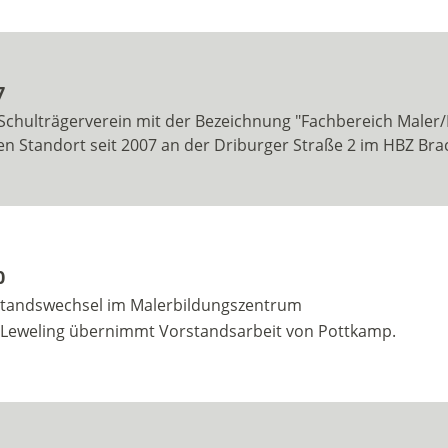
7
Schulträgerverein mit der Bezeichnung "Fachbereich Maler/
en Standort seit 2007 an der Driburger Straße 2 im HBZ Br
0
tandswechsel im Malerbildungszentrum
 Leweling übernimmt Vorstandsarbeit von Pottkamp.