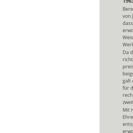
196
Bere
von 
dass
erwo
Weis
Werk
Da d
rich
prei
beig
galt
für 
rech
zwei
Mit 
Ehre
ents
erwo