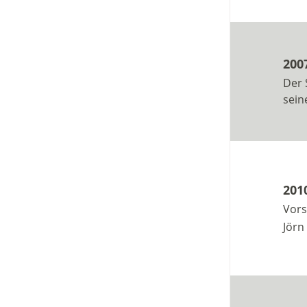
200
Der 
sein
201
Vors
Jörn