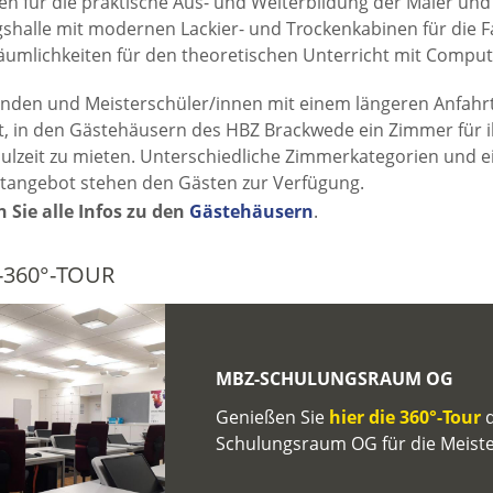
n für die praktische Aus- und Weiterbildung der Maler und 
shalle mit modernen Lackier- und Trockenkabinen für die F
äumlichkeiten für den theoretischen Unterricht mit Comput
nden und Meisterschüler/­innen mit einem längeren Anfahr
t, in den Gästehäusern des HBZ Brackwede ein Zimmer für i
ulzeit zu mieten. Unterschiedliche Zimmerkategorien und ei
itangebot stehen den Gästen zur Verfügung.
n Sie alle Infos zu den
Gästehäusern
.
-360°-TOUR
MBZ-SCHULUNGSRAUM OG
Genießen Sie
hier die 360°-Tour
d
Schulungsraum OG für die Meiste