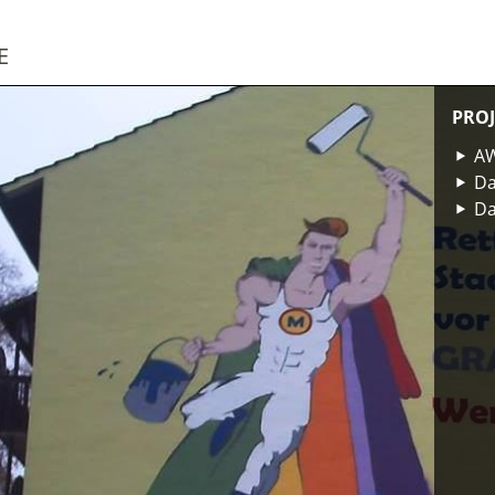
E
PROJ
AW
Da
Da