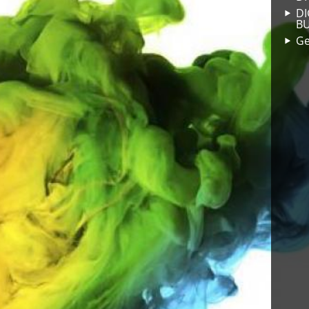
DI
B
Ge